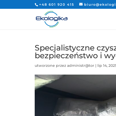
+48 601 920 415
biuro@ekolog
Specjalistyczne czy
bezpieczeństwo i wy
utworzone przez
administr@tor
|
lip 14, 202