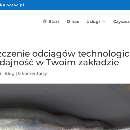
ika.waw.pl
Start
O nas
Usługi
Czyszcz
szczenie odciągów technologic
dajność w Twoim zakładzie
5
|
Blog
|
0 komentarzy