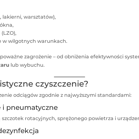
, lakierni, warsztatów),
łókna,
 (LZO),
je w wilgotnych warunkach.
poważne zagrożenie – od obniżenia efektywności syste
żaru
lub wybuchu.
istyczne czyszczenie?
zenie odciągów zgodnie z najwyższymi standardami:
e i pneumatyczne
zczotek rotacyjnych, sprężonego powietrza i urządzeń
dezynfekcja