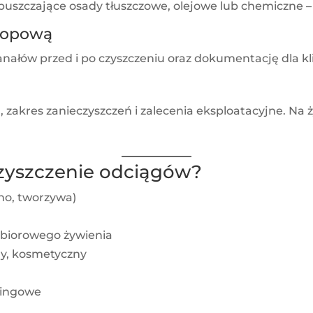
zczające osady tłuszczowe, olejowe lub chemiczne – bez
skopową
nałów przed i po czyszczeniu oraz dokumentację dla kl
, zakres zanieczyszczeń i zalecenia eksploatacyjne. Na
zyszczenie odciągów?
no, tworzywa)
zbiorowego żywienia
ny, kosmetyczny
klingowe