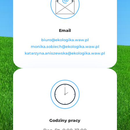
Email
biuro@ekologika.waw.pl
monika.sobiech@ekologika.waw.pl
katarzyna.aniszewska@ekologika.waw.pl
Godziny pracy